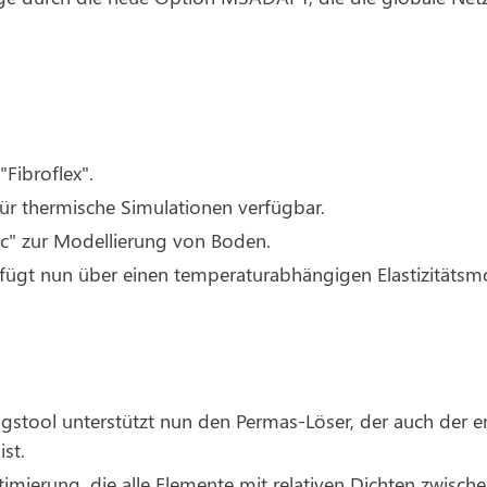
Fibroflex".
für thermische Simulationen verfügbar.
c" zur Modellierung von Boden.
fügt nun über einen temperaturabhängigen Elastizitätsm
stool unterstützt nun den Permas-Löser, der auch der e
st.
mierung, die alle Elemente mit relativen Dichten zwischen