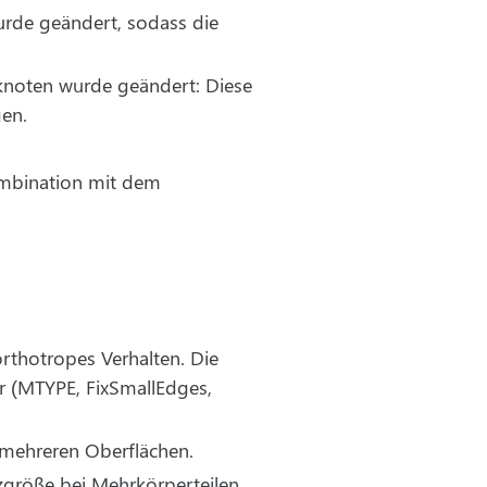
urde geändert, sodass die
knoten wurde geändert: Diese
gen.
ombination mit dem
thotropes Verhalten. Die
r (MTYPE, FixSmallEdges,
 mehreren Oberflächen.
größe bei Mehrkörperteilen