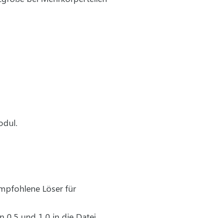
odul.
mpfohlene Löser für
 0.5 und 1.0 in die Datei