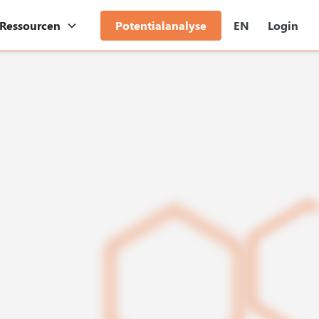
Ressourcen
Potentialanalyse
EN
Login